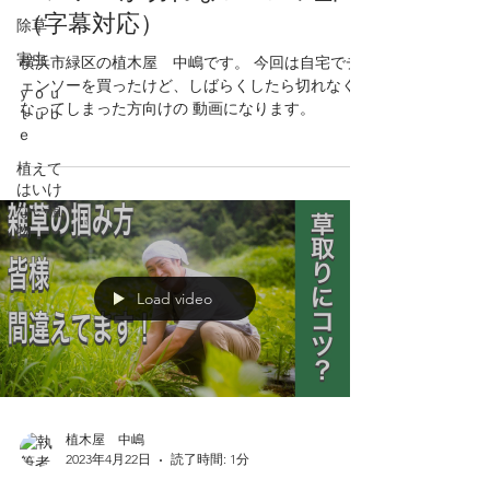
（字幕対応）
除草
害虫
横浜市緑区の植木屋 中嶋です。 今回は自宅でチ
ェンソーを買ったけど、しばらくしたら切れなく
ｙｏｕ
なってしまった方向けの 動画になります。
ｔｕｂ
ｅ
植えて
はいけ
ない植
物
Load video
植木屋 中嶋
2023年4月22日
読了時間: 1分