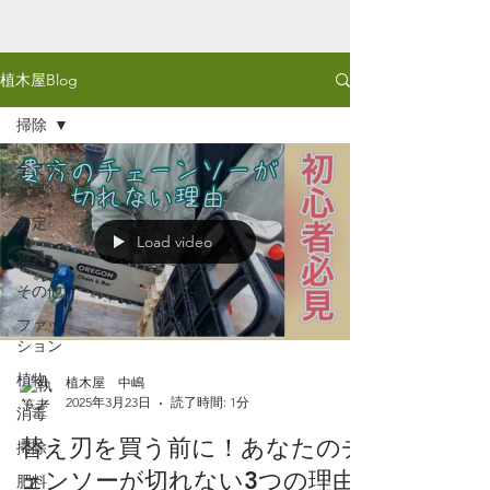
植木屋Blog
掃除
全ての
記事
剪定
Load video
道具
その他
ファッ
ション
植物
植木屋 中嶋
2025年3月23日
読了時間: 1分
消毒
替え刃を買う前に！あなたのチ
掃除
ェンソーが切れない3つの理由
肥料