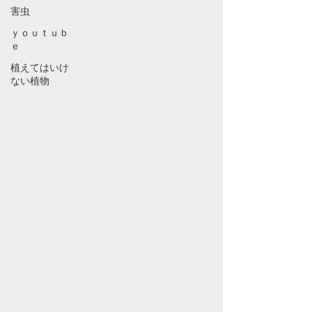
害虫
ｙｏｕｔｕｂ
ｅ
植えてはいけ
ない植物