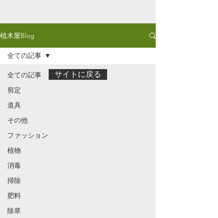
植木屋Blog
全ての記事
サイトに戻る
全ての記事
剪定
道具
その他
ファッション
植物
消毒
掃除
肥料
除草