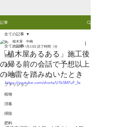
記事
全ての記事
植木屋 中嶋
全ての記事
2025年11月23日
読了時間: 1分
「植木屋あるある」施工後
剪定
の帰る前の会話で予想以上
道具
の地雷を踏みぬいたとき
その他
https://youtube.com/shorts/U1b5M7uF_5s
ファッション
植物
消毒
掃除
肥料