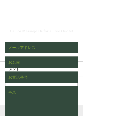
​メールでのお問い合わ
せ
Call or Message Us for a Free Quote!
コメント
コメントを追加…
枯れたヒバをチェーンブ
WEB記事の監
ロックを使って伐根する
いただきました
動画（字幕対応）