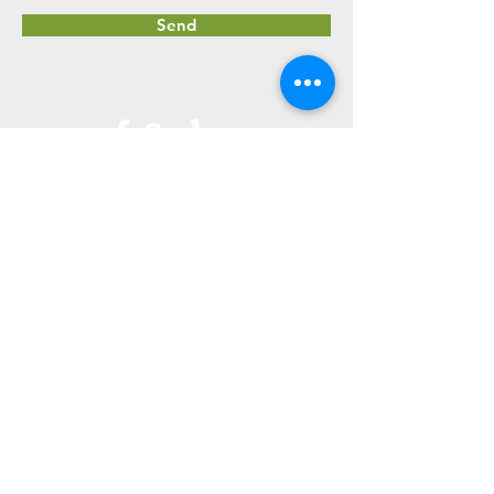
Send
​植木屋 中嶋 孟
​
☎080-4331-9391
Email
uekiya-nakajima@outlook.jp
© 2023 by Fox Lawn Care.
Proudly created with
Wix.com