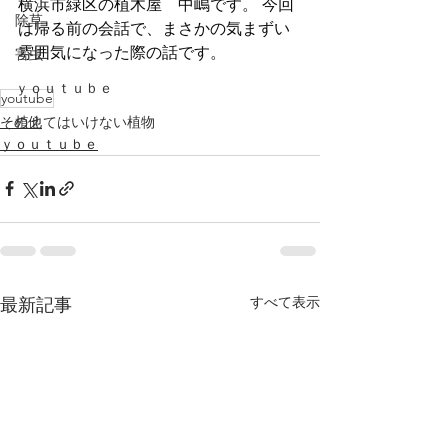
横浜市緑区の植木屋　中嶋です。 今回
除草
は帰る前の会話で、まさかの気まずい
雰囲気になった際の話です。 
害虫
ｙｏｕｔｕｂｅ
youtube
その他
植えてはいけない植物
ｙｏｕｔｕｂｅ
すべて表示
最新記事