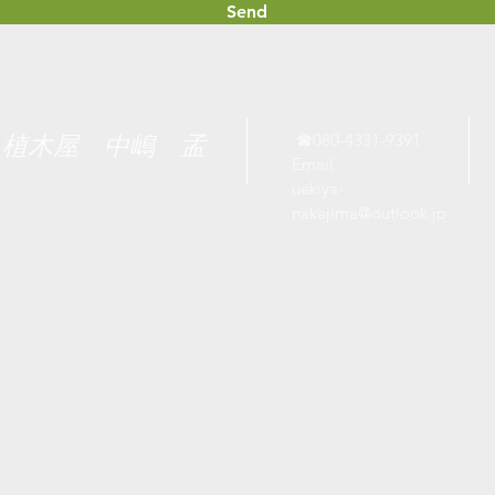
Send
​
☎080-4331-9391
​植木屋 中嶋 孟
Email
uekiya-
nakajima@outlook.jp