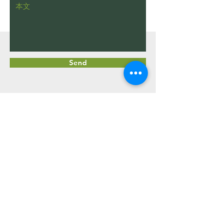
コメントを追加…
枯れたヒバをチェーンブ
WEB記事の監
ロックを使って伐根する
いただきました
動画（字幕対応）
Send
​植木屋 中嶋 孟
​
☎080-4331-9391
Email
uekiya-nakajima@outlook.jp