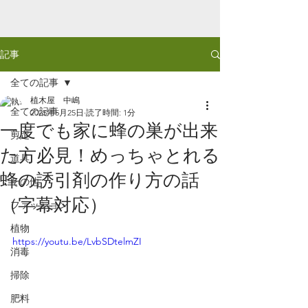
記事
全ての記事
植木屋 中嶋
全ての記事
2025年5月25日
読了時間: 1分
一度でも家に蜂の巣が出来
剪定
た方必見！めっちゃとれる
道具
蜂の誘引剤の作り方の話
その他
（字幕対応）
ファッション
植物
https://youtu.be/LvbSDtelmZI
消毒
掃除
肥料