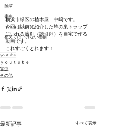
除草
害虫
横浜市緑区の植木屋　中嶋です。
今回は以前に紹介した蜂の巣トラップ
ｙｏｕｔｕｂｅ
にいれる液剤（誘引剤）を自宅で作る
植えてはいけない植物
動画です。
これすごくとれます！
youtube
ｙｏｕｔｕｂｅ
害虫
その他
すべて表示
最新記事