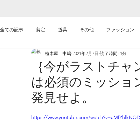
全ての記事
剪定
道具
その他
ファッション
植木屋 中嶋
2021年2月7日
読了時間: 1分
ｙｏｕｔｕｂｅ
植えてはいけない植物
｛今がラストチャ
は必須のミッショ
発見せよ。
https://www.youtube.com/watch?v=aMfYhlkNQD