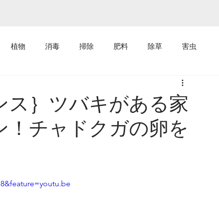
植物
消毒
掃除
肥料
除草
害虫
ンス｝ツバキがある家
ン！チャドクガの卵を
8&feature=youtu.be