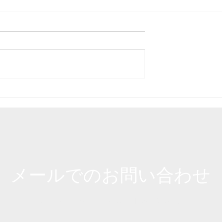
をチェーンブロッ
WEB記事の監修をさせて
伐根する動画（字
だきました。
​メールでのお問い合わせ
Call or Message Us for a Free Quote!