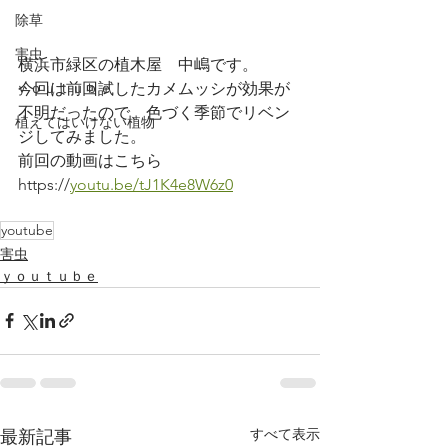
除草
害虫
横浜市緑区の植木屋　中嶋です。
今回は前回試したカメムッシが効果が
ｙｏｕｔｕｂｅ
不明だったので、色づく季節でリベン
植えてはいけない植物
ジしてみました。
前回の動画はこちら
https://
youtu.be/tJ1K4e8W6z0
youtube
害虫
ｙｏｕｔｕｂｅ
すべて表示
最新記事