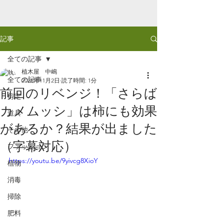
記事
全ての記事
植木屋 中嶋
全ての記事
2025年11月2日
読了時間: 1分
前回のリベンジ！「さらば
剪定
カメムッシ」は柿にも効果
道具
があるか？結果が出ました
その他
（字幕対応）
ファッション
https://youtu.be/9yivcg8XioY
植物
消毒
掃除
肥料