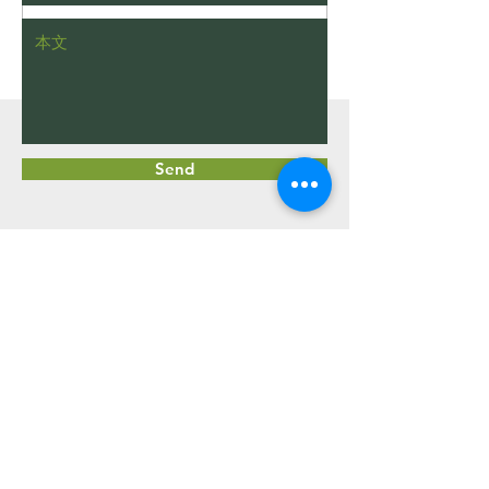
コメントを追加…
枯れたヒバをチェーンブ
植木屋あるある
ロックを使って伐根する
された際の一般
動画（字幕対応）
い
Send
​植木屋 中嶋 孟
​
☎080-4331-9391
Email
uekiya-nakajima@outlook.jp