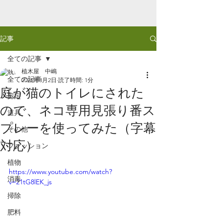
記事
全ての記事
植木屋 中嶋
全ての記事
2025年3月2日
読了時間: 1分
庭が猫のトイレにされた
剪定
ので、ネコ専用見張り番ス
道具
プレーを使ってみた（字幕
その他
対応）
ファッション
植物
https://www.youtube.com/watch?
消毒
v=21tG8lEK_js
掃除
肥料