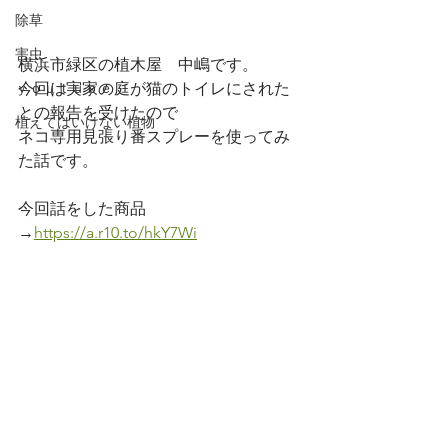
除草
害虫
横浜市緑区の植木屋　中嶋です。
今回は実家の庭が猫のトイレにされた
ｙｏｕｔｕｂｅ
との報告を受けたので
植えてはいけない植物
ネコ専用見張り番スプレーを使ってみ
た話です。
今回話をした商品
→
https://a.r10.to/hkY7Wi