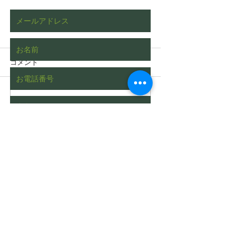
コメント
コメントを追加…
枯れたヒバをチェーンブ
植木屋あるある
ロックを使って伐根する
された際の一般
動画（字幕対応）
い
Send