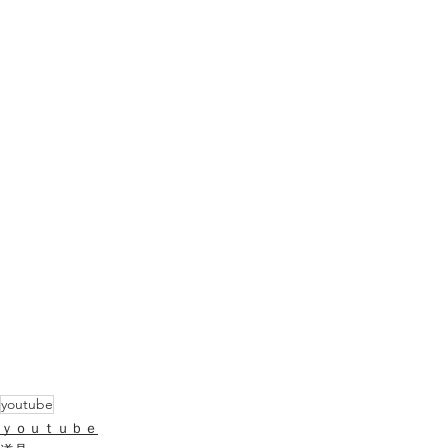
youtube
ｙｏｕｔｕｂｅ