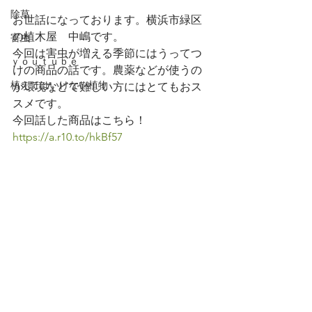
除草
お世話になっております。横浜市緑区
の植木屋　中嶋です。
害虫
今回は害虫が増える季節にはうってつ
ｙｏｕｔｕｂｅ
けの商品の話です。農薬などが使うの
植えてはいけない植物
が環境などで難しい方にはとてもおス
スメです。
今回話した商品はこちら！
https://a.r10.to/hkBf57