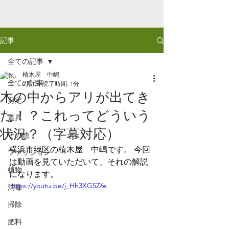
記事
全ての記事
植木屋 中嶋
全ての記事
2月1日
読了時間: 1分
木の中からアリが出てき
剪定
た！？これってどういう
道具
状況？（字幕対応）
その他
横浜市緑区の植木屋　中嶋です。 今回
ファッション
は動画を見ていただいて、それの解説
植物
になります。
https://youtu.be/j_Hh3XG5Z6s
消毒
掃除
肥料