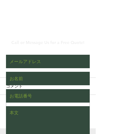
​メールでのお問い合わ
せ
Call or Message Us for a Free Quote!
コメント
コメントを追加…
枯れたヒバをチェーンブ
植木屋あるある
ロックを使って伐根する
された際の一般
動画（字幕対応）
い