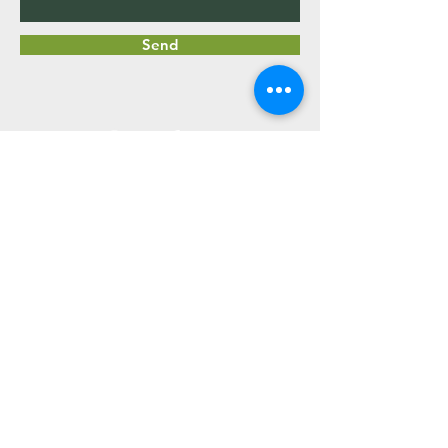
Send
​植木屋 中嶋 孟
​
☎080-4331-9391
Email
uekiya-nakajima@outlook.jp
© 2023 by Fox Lawn Care.
Proudly created with
Wix.com