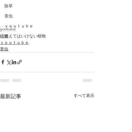
除草
害虫
ｙｏｕｔｕｂｅ
youtube
植物
植えてはいけない植物
ｙｏｕｔｕｂｅ
害虫
すべて表示
最新記事