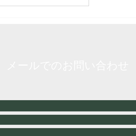
をチェーンブロッ
WEB記事の監修をさせて
伐根する動画（字
だきました。
​メールでのお問い合わせ
Call or Message Us for a Free Quote!