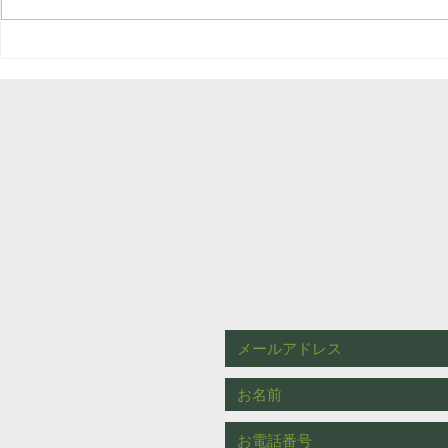
植木屋あるある 最近の京都
枯れたヒバ
の天気予報を見て・・・
クを使って
幕対応）