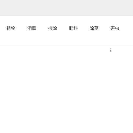
植物
消毒
掃除
肥料
除草
害虫