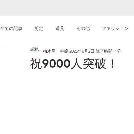
全ての記事
剪定
道具
その他
ファッション
植木屋 中嶋
2025年6月2日
読了時間: 1分
ｙｏｕｔｕｂｅ
植えてはいけない植物
祝9000人突破！