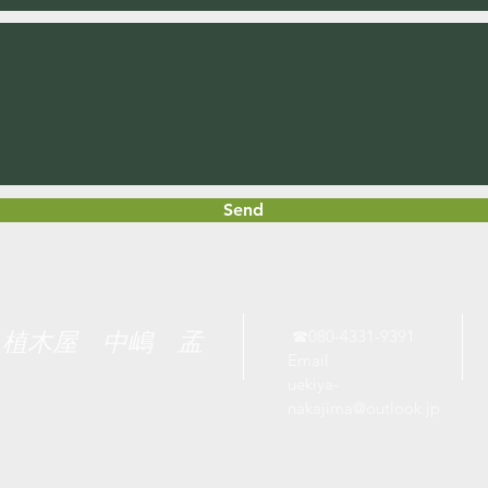
Send
​
☎080-4331-9391
​植木屋 中嶋 孟
Email
uekiya-
nakajima@outlook.jp