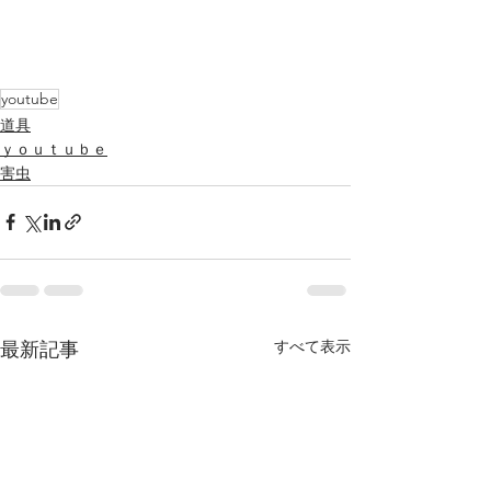
youtube
道具
ｙｏｕｔｕｂｅ
害虫
すべて表示
最新記事