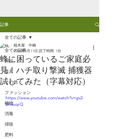
記事
全ての記事
植木屋 中嶋
全ての記事
2025年5月11日
読了時間: 1分
蜂に困っているご家庭必
剪定
見！ハチ取り撃滅 捕獲器
道具
試してみた（字幕対応）
その他
ファッション
https://www.youtube.com/watch?v=gv2-
植物
BhvuqrQ
消毒
掃除
肥料