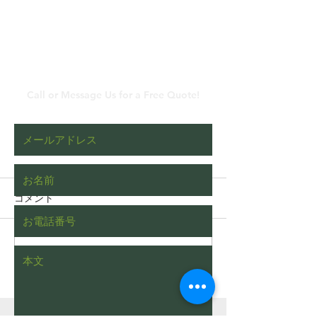
​メールでのお問い合わ
せ
Call or Message Us for a Free Quote!
コメント
コメントを追加…
枯れたヒバをチェーンブ
植木屋あるある
ロックを使って伐根する
された際の一般
動画（字幕対応）
い