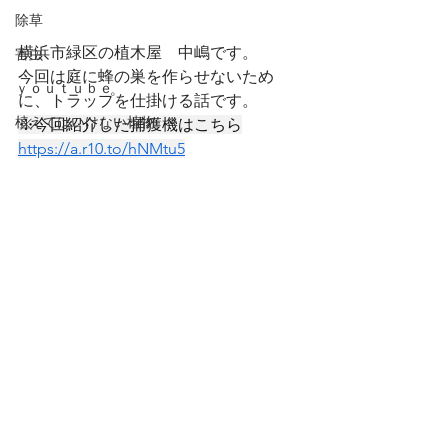
除草
横浜市緑区の植木屋　中嶋です。
害虫
今回は庭に蜂の巣を作らせないため
ｙｏｕｔｕｂｅ
に、トラップを仕掛ける話です。
植えてはいけない植物
※今回紹介した捕獲機はこちら
https://
a.r10.to/hNMtu5