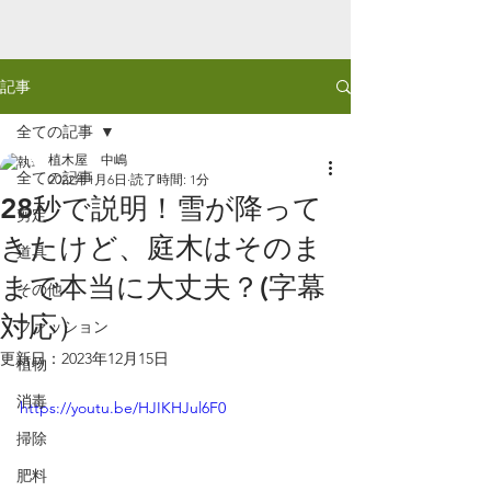
記事
全ての記事
植木屋 中嶋
全ての記事
2022年1月6日
読了時間: 1分
28秒で説明！雪が降って
剪定
きたけど、庭木はそのま
道具
まで本当に大丈夫？(字幕
その他
対応）
ファッション
更新日：
2023年12月15日
植物
消毒
https://youtu.be/HJIKHJul6F0
掃除
肥料