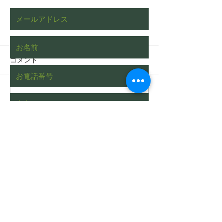
コメント
コメントを追加…
枯れたヒバをチェーンブ
WEB記事の監
ロックを使って伐根する
いただきました
動画（字幕対応）
Send