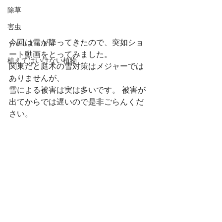
除草
害虫
今回は雪が降ってきたので、突如ショ
ｙｏｕｔｕｂｅ
ート動画をとってみました。 
植えてはいけない植物
関東だと庭木の雪対策はメジャーでは
ありませんが、
雪による被害は実は多いです。 被害が
出てからでは遅いので是非ごらんくだ
さい。