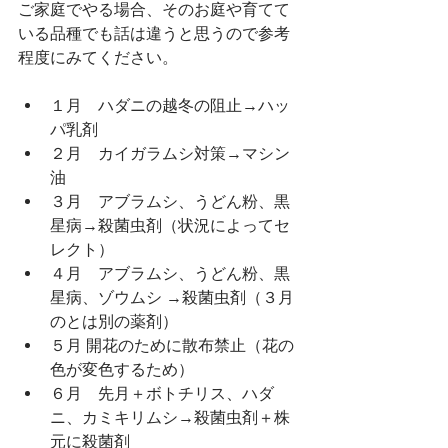
ご家庭でやる場合、そのお庭や育てて
いる品種でも話は違うと思うので参考
程度にみてください。
１月　ハダニの越冬の阻止→ハッ
パ乳剤
２月　カイガラムシ対策→マシン
油
３月　アブラムシ、うどん粉、黒
星病→殺菌虫剤（状況によってセ
レクト）
４月　アブラムシ、うどん粉、黒
星病、ゾウムシ →殺菌虫剤（３月
のとは別の薬剤）
５月 開花のために散布禁止（花の
色が変色するため）
６月　先月＋ボトチリス、ハダ
ニ、カミキリムシ→殺菌虫剤＋株
元に殺菌剤