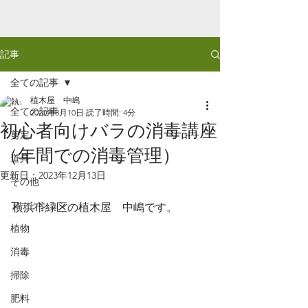
記事
全ての記事
植木屋 中嶋
全ての記事
2020年3月10日
読了時間: 4分
初心者向けバラの消毒講座
剪定
（年間での消毒管理）
道具
更新日：
2023年12月13日
その他
ファッション
横浜市緑区の植木屋　中嶋です。
植物
消毒
掃除
肥料