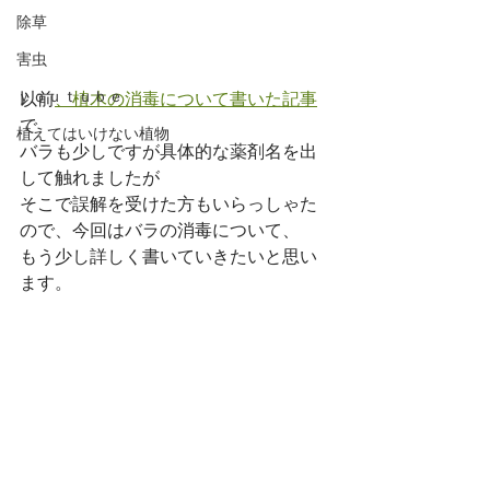
除草
害虫
ｙｏｕｔｕｂｅ
以前
、植木の消毒について書いた記事
で
植えてはいけない植物
バラも少しですが具体的な薬剤名を出
して触れましたが
そこで誤解を受けた方もいらっしゃた
ので、今回はバラの消毒について、
もう少し詳しく書いていきたいと思い
ます。