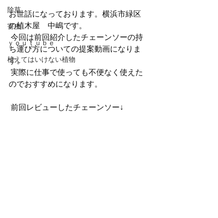
除草
お世話になっております。横浜市緑区
の植木屋　中嶋です。
害虫
 今回は前回紹介したチェーンソーの持
ｙｏｕｔｕｂｅ
ち運び方についての提案動画になりま
植えてはいけない植物
す。
 実際に仕事で使っても不便なく使えた
のでおすすめになります。
 前回レビューしたチェーンソー↓