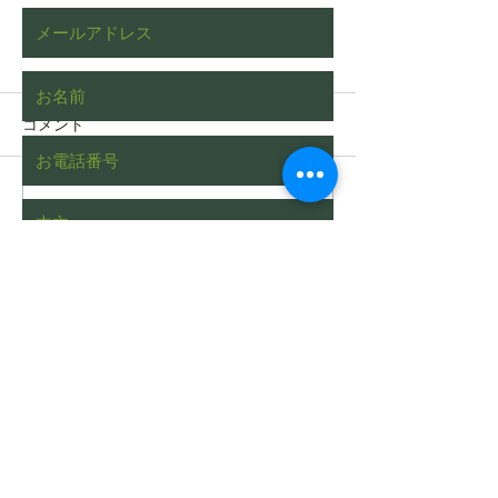
コメント
コメントを追加…
枯れたヒバをチェーンブ
植木屋あるある
ロックを使って伐根する
された際の一般
動画（字幕対応）
い
Send