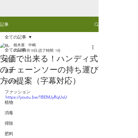
記事
全ての記事
植木屋 中嶋
全ての記事
2024年2月18日
読了時間: 1分
安価で出来る！ハンディ式
剪定
のチェーンソーの持ち運び
道具
方の提案（字幕対応）
その他
ファッション
https://youtu.be/1BEMJyRqUsU
植物
消毒
掃除
肥料