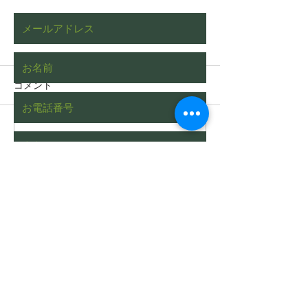
コメント
コメントを追加…
枯れたヒバをチェーンブ
植木屋あるある
ロックを使って伐根する
された際の一般
動画（字幕対応）
い
Send