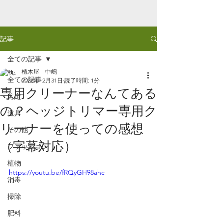
記事
全ての記事
植木屋 中嶋
全ての記事
2023年12月31日
読了時間: 1分
専用クリーナーなんてある
剪定
の？ヘッジトリマー専用ク
道具
リーナーを使っての感想
その他
（字幕対応）
ファッション
植物
https://youtu.be/fRQyGH98ahc
消毒
掃除
肥料