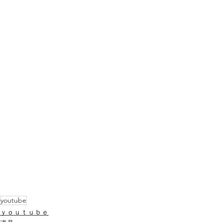
youtube
ｙｏｕｔｕｂｅ