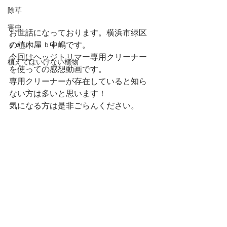
除草
害虫
お世話になっております。横浜市緑区
の植木屋　中嶋です。
ｙｏｕｔｕｂｅ
今回はヘッジトリマー専用クリーナー
植えてはいけない植物
を使っての感想動画です。
専用クリーナーが存在していると知ら
ない方は多いと思います！
気になる方は是非ごらんください。