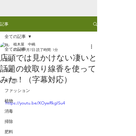
記事
全ての記事
植木屋 中嶋
全ての記事
2024年7月7日
読了時間: 1分
店頭では見かけない凄いと
剪定
話題の蚊取り線香を使って
道具
みた！（字幕対応）
その他
ファッション
植物
https://youtu.be/XOywRkgISu4
消毒
掃除
肥料