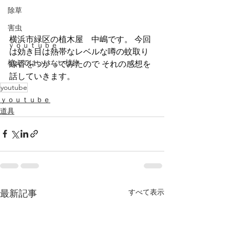
除草
害虫
横浜市緑区の植木屋　中嶋です。 今回
ｙｏｕｔｕｂｅ
は効き目は熱帯なレベルな噂の蚊取り
植えてはいけない植物
線香をつかってみたので それの感想を
話していきます。
youtube
ｙｏｕｔｕｂｅ
道具
すべて表示
最新記事