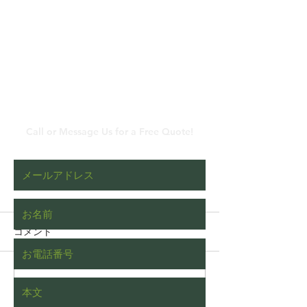
​メールでのお問い合わ
せ
Call or Message Us for a Free Quote!
コメント
コメントを追加…
枯れたヒバをチェーンブ
植木屋あるある
ロックを使って伐根する
された際の一般