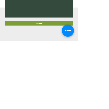
動画（字幕対応）
い
Send
​植木屋 中嶋 孟
​
☎080-4331-9391
Email
uekiya-nakajima@outlook.jp
© 2023 by Fox Lawn Care.
Proudly created with
Wix.com