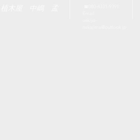
​
☎080-4331-9391
​植木屋 中嶋 孟
Email
uekiya-
nakajima@outlook.jp