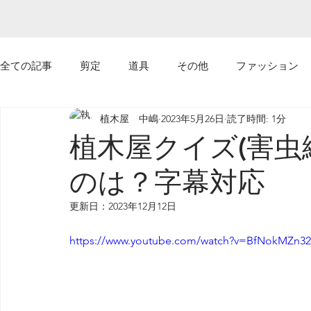
全ての記事
剪定
道具
その他
ファッション
植木屋 中嶋
2023年5月26日
読了時間: 1分
ｙｏｕｔｕｂｅ
植えてはいけない植物
植木屋クイズ(害
のは？字幕対応
更新日：
2023年12月12日
https://www.youtube.com/watch?v=BfNokMZn3