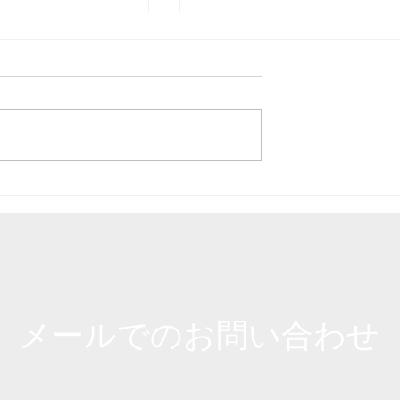
をチェーンブロッ
植木屋あるある 蜂に刺さ
伐根する動画（字
た際の一般人との違い
​メールでのお問い合わせ
Call or Message Us for a Free Quote!