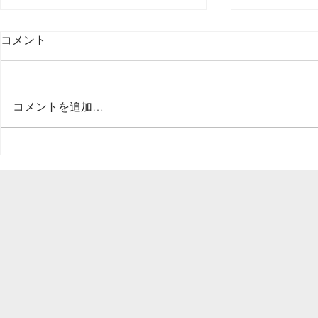
コメント
コメントを追加…
植木屋あるある 最近の京都
枯れたヒバ
の天気予報を見て・・・
クを使って
幕対応）