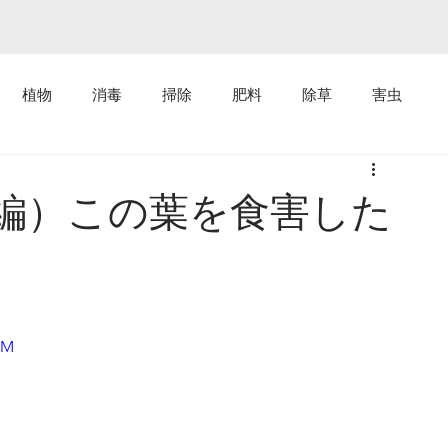
植物
消毒
掃除
肥料
除草
害虫
虫編）この葉を食害した
2M