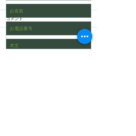
コメント
コメントを追加…
枯れたヒバをチェーンブ
植木屋あるある
ロックを使って伐根する
された際の一般
動画（字幕対応）
い
Send
​植木屋 中嶋 孟