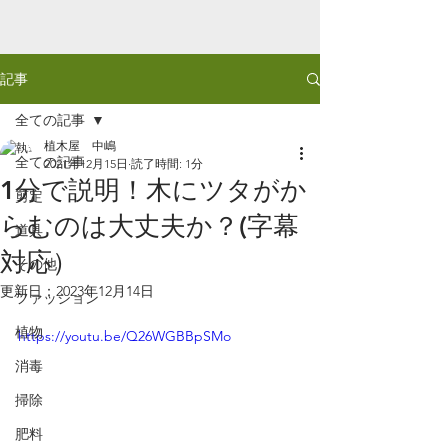
記事
全ての記事
植木屋 中嶋
全ての記事
2021年12月15日
読了時間: 1分
1分で説明！木にツタがか
剪定
らむのは大丈夫か？(字幕
道具
対応）
その他
更新日：
2023年12月14日
ファッション
植物
https://youtu.be/Q26WGBBpSMo
消毒
掃除
肥料