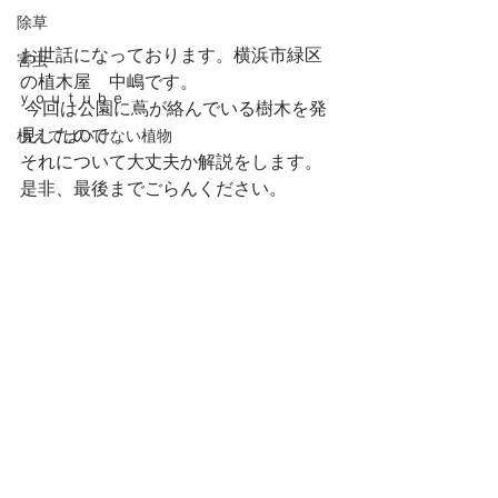
除草
お世話になっております。横浜市緑区
害虫
の植木屋　中嶋です。
ｙｏｕｔｕｂｅ
 今回は公園に蔦が絡んでいる樹木を発
見したので、
植えてはいけない植物
それについて大丈夫か解説をします。 
是非、最後までごらんください。